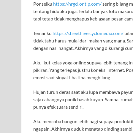
Ponselku
https://nrgcl.ontlp.com/
sering bilang m
tentang hidupku juga. Terlalu banyak foto makanan
tapi tetap tidak menghapus kebiasaan pesan cam
Temanku
https://streethive.cyclomedia.com/
bila
tidak tahu harus mulai dari makan yang mana. Sa
dengan nasi hangat. Akhirnya yang dikurangi cu
Aku ikut kelas yoga online supaya lebih tenang I
pikiran. Yang terlepas justru koneksi internet. P
emosi saat sinyal tiba tiba menghilang.
Hujan turun deras saat aku lupa membawa payung.
saja cabangnya panik basah kuyup. Sampai rumah,
punya efek suara sendiri.
Aku mencoba bangun lebih pagi supaya produktif
ngapain. Akhirnya duduk menatap dinding sambi