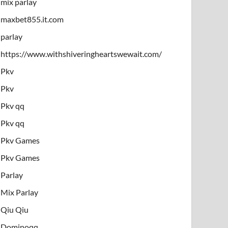
mix parlay
maxbet855.it.com
parlay
https://www.withshiveringheartswewait.com/
Pkv
Pkv
Pkv qq
Pkv qq
Pkv Games
Pkv Games
Parlay
Mix Parlay
Qiu Qiu
Dominoqq