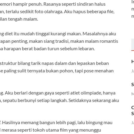
I
emori hampir penuh. Rasanya seperti sindiran halus
m
, terlalu sedikit foto olahraga. Aku hapus beberapa file,
m
ilan tengah malam.
ng diet itu mudah tinggal kurangi makan. Masalahnya aku
rapan penting, makan siang tradisi, makan malam romantis
ma harapan berat badan turun sebelum lebaran.
H
nstruktur bilang tarik napas dalam dan lepaskan beban
ose paling sulit ternyata bukan pohon, tapi pose menahan
J
S
 Aku berlari dengan gaya seperti atlet olimpiade, hanya
M
 sepatu berbunyi setiap langkah. Setidaknya sekarang aku
C
S
. Hasilnya memang bangun lebih pagi, lalu bingung mau
J
l merasa seperti tokoh utama film yang menunggu