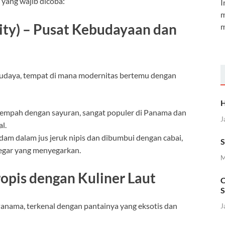
yang wajib dicoba:
I
m
ty) – Pusat Kebudayaan dan
m
budaya, tempat di mana modernitas bertemu dengan
H
rempah dengan sayuran, sangat populer di Panama dan
J
l.
dam dalam jus jeruk nipis dan dibumbui dengan cabai,
S
egar yang menyegarkan.
M
ropis dengan Kuliner Laut
C
S
 Panama, terkenal dengan pantainya yang eksotis dan
J