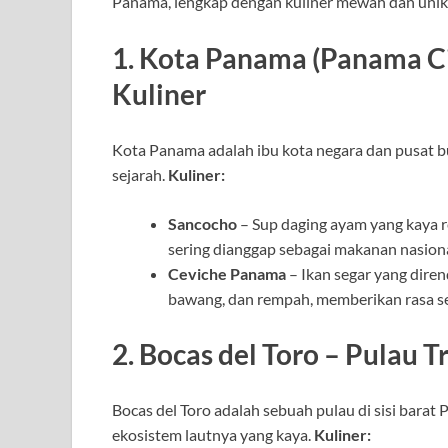
Panama, lengkap dengan kuliner mewah dan unik 
1.
Kota Panama (Panama Ci
Kuliner
Kota Panama adalah ibu kota negara dan pusat 
sejarah.
Kuliner:
Sancocho
– Sup daging ayam yang kaya 
sering dianggap sebagai makanan nasiona
Ceviche Panama
– Ikan segar yang diren
bawang, dan rempah, memberikan rasa s
2.
Bocas del Toro – Pulau T
Bocas del Toro adalah sebuah pulau di sisi barat
ekosistem lautnya yang kaya.
Kuliner: