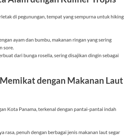
erletak di pegunungan, tempat yang sempurna untuk hiking
 dengan ayam dan bumbu, makanan ringan yang sering
n sore.
uat dari bunga rosella, sering disajikan dingin sebagai
ng Memikat dengan Makanan Laut
ngan Kota Panama, terkenal dengan pantai-pantai indah
ya rasa, penuh dengan berbagai jenis makanan laut segar