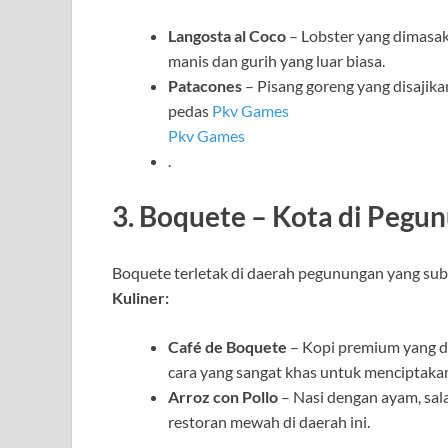
Langosta al Coco
– Lobster yang dimasa
manis dan gurih yang luar biasa.
Patacones
– Pisang goreng yang disajika
pedas
Pkv Games
Pkv Games
.
3.
Boquete – Kota di Pegun
Boquete terletak di daerah pegunungan yang subur
Kuliner:
Café de Boquete
– Kopi premium yang di
cara yang sangat khas untuk menciptakan
Arroz con Pollo
– Nasi dengan ayam, sala
restoran mewah di daerah ini.