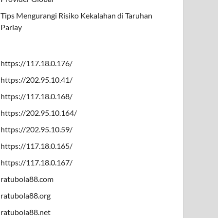
Tips Mengurangi Risiko Kekalahan di Taruhan
Parlay
https://117.18.0.176/
https://202.95.10.41/
https://117.18.0.168/
https://202.95.10.164/
https://202.95.10.59/
https://117.18.0.165/
https://117.18.0.167/
ratubola88.com
ratubola88.org
ratubola88.net