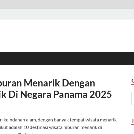
iburan Menarik Dengan
ik Di Negara Panama 2025
n keindahan alam, dengan banyak tempat wisata menarik
ikut adalah 10 destinasi wisata hiburan menarik di