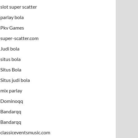
slot super scatter
parlay bola
Pkv Games
super-scatter.com
Judi bola
situs bola
Situs Bola
Situs judi bola
mix parlay
Dominoqq
Bandarqq
Bandarqq
classiceventsmusic.com