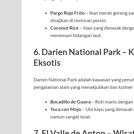
Pargo Rojo Frito
– Ikan merah goreng yang
disajikan di restoran pesisir.
Coconut Rice
– Nasi yang dimasak denga
menemani hidangan laut.
6.
Darien National Park – 
Eksotis
Darien National Park adalah kawasan yang pen
pengalaman alam yang menakjubkan dan kuliner 
Bocadillo de Guava
– Roti manis dengan i
Yuca con Mojo
– Ubi kayu yang dimasak 
namun sangat lezat.
7.
El Valle de Anton – Wisa