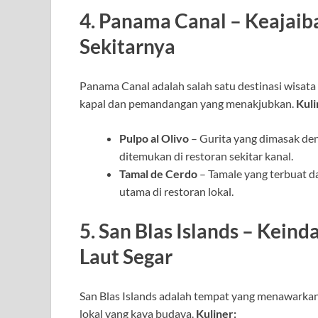
4.
Panama Canal – Keajaiba
Sekitarnya
Panama Canal adalah salah satu destinasi wisa
kapal dan pemandangan yang menakjubkan.
Kuli
Pulpo al Olivo
– Gurita yang dimasak de
ditemukan di restoran sekitar kanal.
Tamal de Cerdo
– Tamale yang terbuat da
utama di restoran lokal.
5.
San Blas Islands – Kein
Laut Segar
San Blas Islands adalah tempat yang menawarka
lokal yang kaya budaya.
Kuliner: