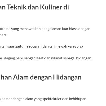
n Teknik dan Kuliner di
ta utama yang menawarkan pengalaman luar biasa dengan
ner:
ngan saus zaitun, sebuah hidangan mewah yang bisa
ri daging babi, sangat lezat dan nikmat sebagai hidangan
dahan Alam dengan Hidangan
n pemandangan alam yang spektakuler dan kehidupan