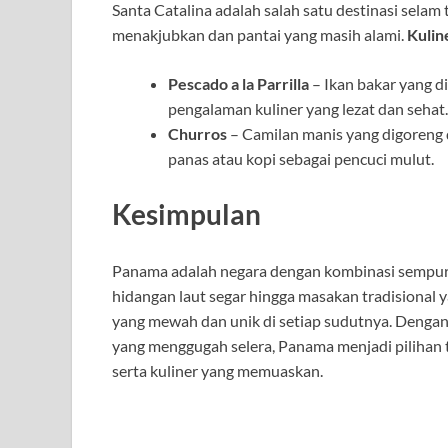
Santa Catalina adalah salah satu destinasi sela
menakjubkan dan pantai yang masih alami.
Kulin
Pescado a la Parrilla
– Ikan bakar yang d
pengalaman kuliner yang lezat dan sehat.
Churros
– Camilan manis yang digoreng d
panas atau kopi sebagai pencuci mulut.
Kesimpulan
Panama adalah negara dengan kombinasi sempurn
hidangan laut segar hingga masakan tradisional
yang mewah dan unik di setiap sudutnya. Denga
yang menggugah selera, Panama menjadi pilihan 
serta kuliner yang memuaskan.