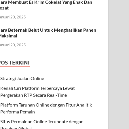
ara Membuat Es Krim Cokelat Yang Enak Dan
ezat
anuari 20, 2025
ara Beternak Belut Untuk Menghasilkan Panen
aksimal
anuari 20, 2025
POS TERKINI
Strategi Jualan Online
Kenali Ciri Platform Terpercaya Lewat
Pergerakan RTP Secara Real-Time
Platform Taruhan Online dengan Fitur Analitik
Performa Pemain
Situs Permainan Online Terupdate dengan
Provider Global