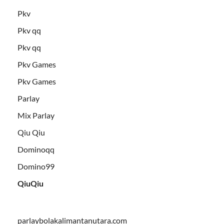
Pkv
Pkv qq
Pkv qq
Pkv Games
Pkv Games
Parlay
Mix Parlay
Qiu Qiu
Dominoqq
Domino99
QiuQiu
parlaybolakalimantanutara.com