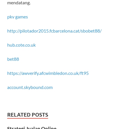
mendatang.
pkv games
http://pilotador2015.fcbarcelona.cat/sbobet88/
hub.cote.co.uk
bet88
https://awverify.afcwimbledon.co.uk/ft95
account.skybound.com
RELATED POSTS
Strategi Jualan Online