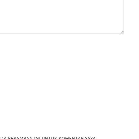
PADA PERAMBAN INI UNTUK KOMENTAR SAYA