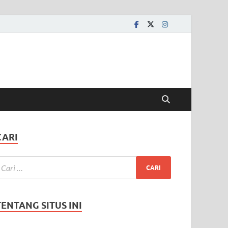
CARI
TENTANG SITUS INI