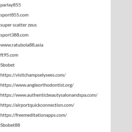
parlay855
sport855.com
super scatter zeus
sport388.com
www.ratubola88.asia
ft95.com
Sbobet
https://visitchampselysees.com/
https://www.angleorthodontist.org/
https://www.authenticbeautysalonandspa.com/
https://airportquickconnection.com/
https://freemeditationapps.com/
Sbobet88