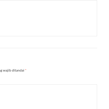
g wajib ditandai
*