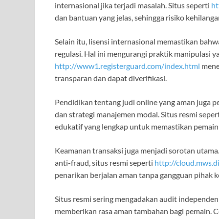
internasional jika terjadi masalah. Situs seperti
ht
dan bantuan yang jelas, sehingga risiko kehilang
Selain itu, lisensi internasional memastikan bah
regulasi. Hal ini mengurangi praktik manipulasi ya
http://www1.registerguard.com/index.html
meneg
transparan dan dapat diverifikasi.
Pendidikan tentang judi online yang aman juga p
dan strategi manajemen modal. Situs resmi seper
edukatif yang lengkap untuk memastikan pemain 
Keamanan transaksi juga menjadi sorotan utama
anti-fraud, situs resmi seperti
http://cloud.mws.d
penarikan berjalan aman tanpa gangguan pihak ke
Situs resmi sering mengadakan audit independen 
memberikan rasa aman tambahan bagi pemain. 