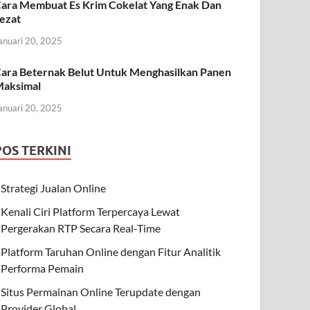
ara Membuat Es Krim Cokelat Yang Enak Dan
ezat
anuari 20, 2025
ara Beternak Belut Untuk Menghasilkan Panen
aksimal
anuari 20, 2025
POS TERKINI
Strategi Jualan Online
Kenali Ciri Platform Terpercaya Lewat
Pergerakan RTP Secara Real-Time
Platform Taruhan Online dengan Fitur Analitik
Performa Pemain
Situs Permainan Online Terupdate dengan
Provider Global