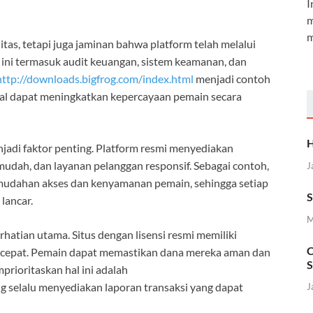
I
m
m
itas, tetapi juga jaminan bahwa platform telah melalui
l ini termasuk audit keuangan, sistem keamanan, dan
http://downloads.bigfrog.com/index.html
menjadi contoh
onal dapat meningkatkan kepercayaan pemain secara
H
adi faktor penting. Platform resmi menyediakan
udah, dan layanan pelanggan responsif. Sebagai contoh,
J
dahan akses dan kenyamanan pemain, sehingga setiap
S
lancar.
M
hatian utama. Situs dengan lisensi resmi memiliki
C
n cepat. Pemain dapat memastikan dana mereka aman dan
S
prioritaskan hal ini adalah
ng selalu menyediakan laporan transaksi yang dapat
J