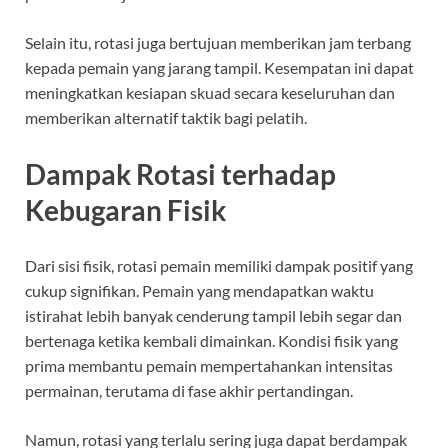
Selain itu, rotasi juga bertujuan memberikan jam terbang
kepada pemain yang jarang tampil. Kesempatan ini dapat
meningkatkan kesiapan skuad secara keseluruhan dan
memberikan alternatif taktik bagi pelatih.
Dampak Rotasi terhadap
Kebugaran Fisik
Dari sisi fisik, rotasi pemain memiliki dampak positif yang
cukup signifikan. Pemain yang mendapatkan waktu
istirahat lebih banyak cenderung tampil lebih segar dan
bertenaga ketika kembali dimainkan. Kondisi fisik yang
prima membantu pemain mempertahankan intensitas
permainan, terutama di fase akhir pertandingan.
Namun, rotasi yang terlalu sering juga dapat berdampak