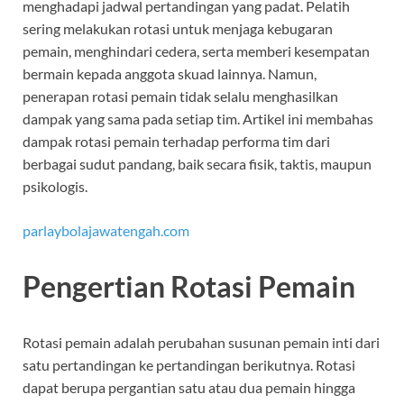
menghadapi jadwal pertandingan yang padat. Pelatih
sering melakukan rotasi untuk menjaga kebugaran
pemain, menghindari cedera, serta memberi kesempatan
bermain kepada anggota skuad lainnya. Namun,
penerapan rotasi pemain tidak selalu menghasilkan
dampak yang sama pada setiap tim. Artikel ini membahas
dampak rotasi pemain terhadap performa tim dari
berbagai sudut pandang, baik secara fisik, taktis, maupun
psikologis.
parlaybolajawatengah.com
Pengertian Rotasi Pemain
Rotasi pemain adalah perubahan susunan pemain inti dari
satu pertandingan ke pertandingan berikutnya. Rotasi
dapat berupa pergantian satu atau dua pemain hingga