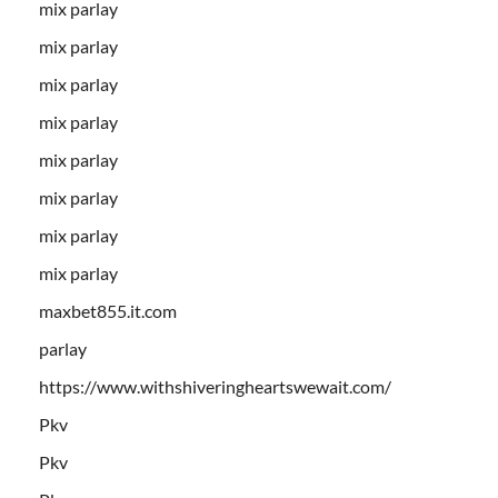
mix parlay
mix parlay
mix parlay
mix parlay
mix parlay
mix parlay
mix parlay
mix parlay
maxbet855.it.com
parlay
https://www.withshiveringheartswewait.com/
Pkv
Pkv