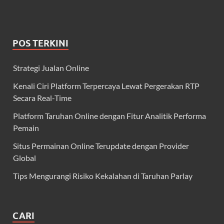
POS TERKINI
Strategi Jualan Online
Kenali Ciri Platform Terpercaya Lewat Pergerakan RTP
Secara Real-Time
Platform Taruhan Online dengan Fitur Analitik Performa
Pemain
Situs Permainan Online Terupdate dengan Provider
Global
Tips Mengurangi Risiko Kekalahan di Taruhan Parlay
CARI