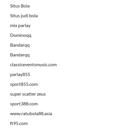
Situs Bola
Situs judi bola
mix parlay
Dominoqq
Bandarqq
Bandarqq
classiceventsmusic.com
parlay855
sport855.com
super scatter zeus
sport388.com
www.ratubola88.asia
ft95.com