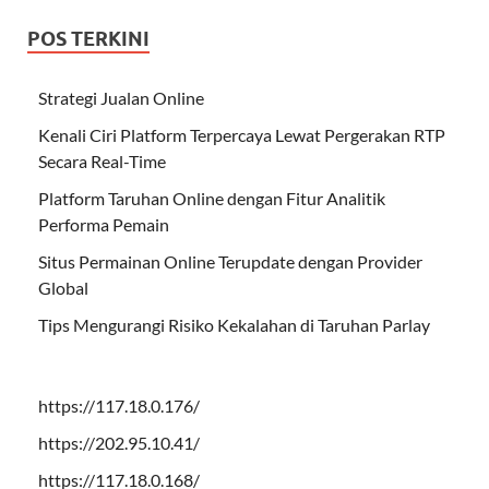
POS TERKINI
Strategi Jualan Online
Kenali Ciri Platform Terpercaya Lewat Pergerakan RTP
Secara Real-Time
Platform Taruhan Online dengan Fitur Analitik
Performa Pemain
Situs Permainan Online Terupdate dengan Provider
Global
Tips Mengurangi Risiko Kekalahan di Taruhan Parlay
https://117.18.0.176/
https://202.95.10.41/
https://117.18.0.168/