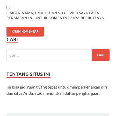
SIMPAN NAMA, EMAIL, DAN SITUS WEB SAYA PADA
PERAMBAN INI UNTUK KOMENTAR SAYA BERIKUTNYA.
CARI
TENTANG SITUS INI
Ini bisa jadi ruang yang tepat untuk memperkenalkan diri
dan situs Anda, atau menuliskan daftar penghargaan.