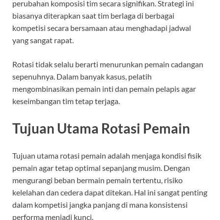
perubahan komposisi tim secara signifikan. Strategi ini
biasanya diterapkan saat tim berlaga di berbagai
kompetisi secara bersamaan atau menghadapi jadwal
yang sangat rapat.
Rotasi tidak selalu berarti menurunkan pemain cadangan
sepenuhnya. Dalam banyak kasus, pelatih
mengombinasikan pemain inti dan pemain pelapis agar
keseimbangan tim tetap terjaga.
Tujuan Utama Rotasi Pemain
Tujuan utama rotasi pemain adalah menjaga kondisi fisik
pemain agar tetap optimal sepanjang musim. Dengan
mengurangi beban bermain pemain tertentu, risiko
kelelahan dan cedera dapat ditekan. Hal ini sangat penting
dalam kompetisi jangka panjang di mana konsistensi
performa menjadi kunci.