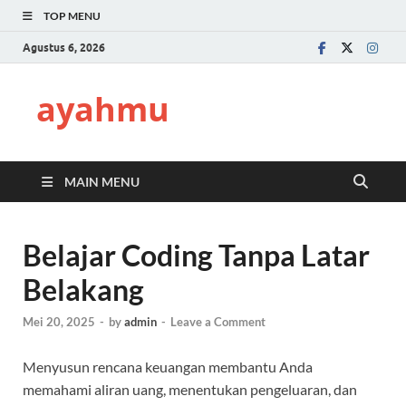
TOP MENU
Agustus 6, 2026
ayahmu
MAIN MENU
Belajar Coding Tanpa Latar
Belakang
Mei 20, 2025
-
by
admin
-
Leave a Comment
Menyusun rencana keuangan membantu Anda
memahami aliran uang, menentukan pengeluaran, dan