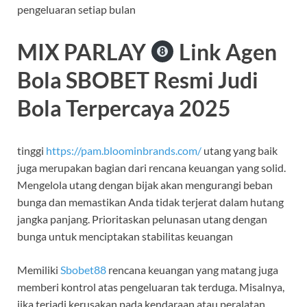
pengeluaran setiap bulan
MIX PARLAY
Link Agen
Bola SBOBET Resmi Judi
Bola Terpercaya 2025
tinggi
https://pam.bloominbrands.com/
utang yang baik
juga merupakan bagian dari rencana keuangan yang solid.
Mengelola utang dengan bijak akan mengurangi beban
bunga dan memastikan Anda tidak terjerat dalam hutang
jangka panjang. Prioritaskan pelunasan utang dengan
bunga untuk menciptakan stabilitas keuangan
Memiliki
Sbobet88
rencana keuangan yang matang juga
memberi kontrol atas pengeluaran tak terduga. Misalnya,
jika terjadi kerusakan pada kendaraan atau peralatan