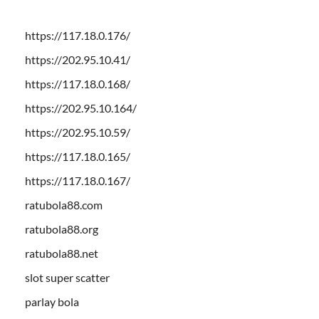
https://117.18.0.176/
https://202.95.10.41/
https://117.18.0.168/
https://202.95.10.164/
https://202.95.10.59/
https://117.18.0.165/
https://117.18.0.167/
ratubola88.com
ratubola88.org
ratubola88.net
slot super scatter
parlay bola