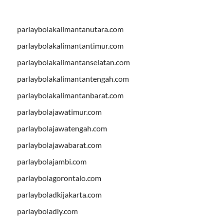
parlaybolakalimantanutara.com
parlaybolakalimantantimur.com
parlaybolakalimantanselatan.com
parlaybolakalimantantengah.com
parlaybolakalimantanbarat.com
parlaybolajawatimur.com
parlaybolajawatengah.com
parlaybolajawabarat.com
parlaybolajambi.com
parlaybolagorontalo.com
parlayboladkijakarta.com
parlayboladiy.com