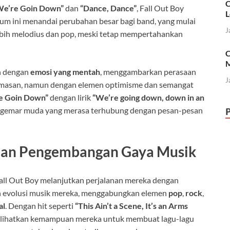
C
We’re Goin Down”
dan
“Dance, Dance”
, Fall Out Boy
L
bum ini menandai perubahan besar bagi band, yang mulai
J
bih melodius dan pop, meski tetap mempertahankan
C
M
uh dengan
emosi yang mentah
, menggambarkan perasaan
J
cemasan, namun dengan elemen optimisme dan semangat
re Goin Down”
dengan lirik
“We’re going down, down in an
ggemar muda yang merasa terhubung dengan pesan-pesan
7) dan Pengembangan Gaya Musik
all Out Boy melanjutkan perjalanan mereka dengan
n evolusi musik mereka, menggabungkan elemen
pop
,
rock
,
al
. Dengan hit seperti
“This Ain’t a Scene, It’s an Arms
rlihatkan kemampuan mereka untuk membuat lagu-lagu