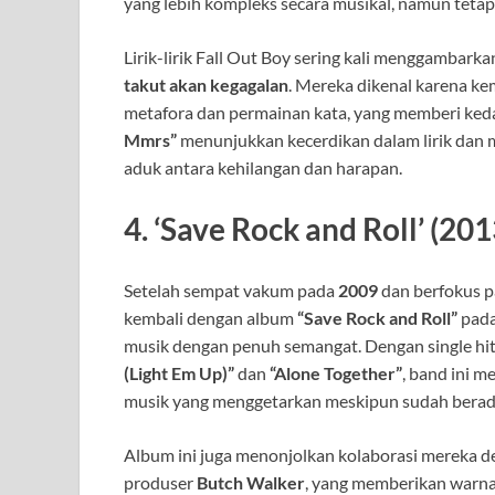
yang lebih kompleks secara musikal, namun teta
Lirik-lirik Fall Out Boy sering kali menggambar
takut akan kegagalan
. Mereka dikenal karena k
metafora dan permainan kata, yang memberi keda
Mmrs”
menunjukkan kecerdikan dalam lirik dan 
aduk antara kehilangan dan harapan.
4.
‘Save Rock and Roll’ (20
Setelah sempat vakum pada
2009
dan berfokus p
kembali dengan album
“Save Rock and Roll”
pada
musik dengan penuh semangat. Dengan single hit
(Light Em Up)”
dan
“Alone Together”
, band ini 
musik yang menggetarkan meskipun sudah berada d
Album ini juga menonjolkan kolaborasi mereka d
produser
Butch Walker
, yang memberikan warna