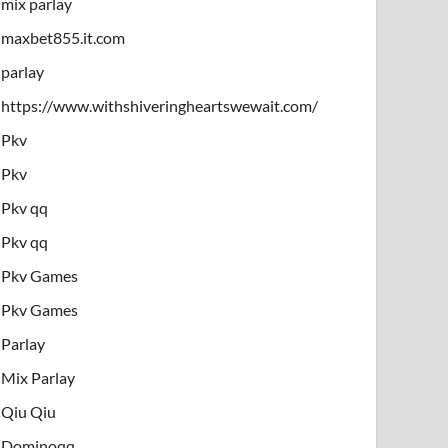
mix parlay
maxbet855.it.com
parlay
https://www.withshiveringheartswewait.com/
Pkv
Pkv
Pkv qq
Pkv qq
Pkv Games
Pkv Games
Parlay
Mix Parlay
Qiu Qiu
Dominoqq