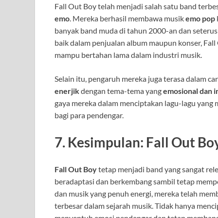
Fall Out Boy telah menjadi salah satu band terb
emo
. Mereka berhasil membawa musik
emo pop
banyak band muda di tahun 2000-an dan seterusn
baik dalam penjualan album maupun konser, Fal
mampu bertahan lama dalam industri musik.
Selain itu, pengaruh mereka juga terasa dalam 
enerjik
dengan tema-tema yang
emosional dan i
gaya mereka dalam menciptakan lagu-lagu yang 
bagi para pendengar.
7.
Kesimpulan: Fall Out Bo
Fall Out Boy
tetap menjadi band yang sangat rel
beradaptasi dan berkembang sambil tetap mempe
dan musik yang penuh energi, mereka telah membu
terbesar dalam sejarah musik. Tidak hanya menc
menyentuh emosi pendengar dan tetap membangu