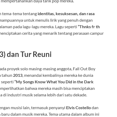
p mempertahankan daya tarik pop mereka.
kan tema-tema tentang
identitas, kesuksesan, dan rasa
emampuannya untuk menulis lirik yang penuh dengan
laman pada lagu-lagu mereka. Lagu seperti
“Thnks fr th
menciptakan cerita yang menarik tentang perasaan campur
13) dan Tur Reuni
ada proyek solo masing-masing anggota, Fall Out Boy
 tahun
2013
, menandai kembalinya mereka ke dunia
 seperti
“My Songs Know What You Did in the Dark
memperlihatkan bahwa mereka masih bisa menciptakan
i industri musik selama lebih dari satu dekade.
engan musisi lain, termasuk penyanyi
Elvis Costello
dan
 baru dalam musik mereka. Tema utama dalam album ini