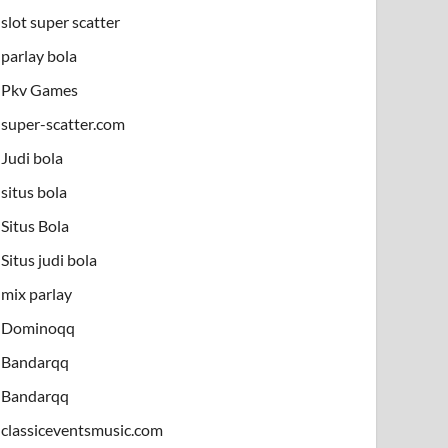
slot super scatter
parlay bola
Pkv Games
super-scatter.com
Judi bola
situs bola
Situs Bola
Situs judi bola
mix parlay
Dominoqq
Bandarqq
Bandarqq
classiceventsmusic.com