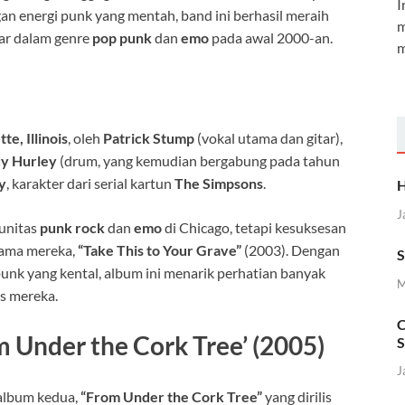
I
 energi punk yang mentah, band ini berhasil meraih
m
sar dalam genre
pop punk
dan
emo
pada awal 2000-an.
m
te, Illinois
, oleh
Patrick Stump
(vokal utama dan gitar),
y Hurley
(drum, yang kemudian bergabung pada tahun
y
, karakter dari serial kartun
The Simpsons
.
H
J
munitas
punk rock
dan
emo
di Chicago, tetapi kesuksesan
tama mereka,
“Take This to Your Grave”
(2003). Dengan
S
punk yang kental, album ini menarik perhatian banyak
M
s mereka.
C
 Under the Cork Tree’ (2005)
S
J
album kedua,
“From Under the Cork Tree”
yang dirilis