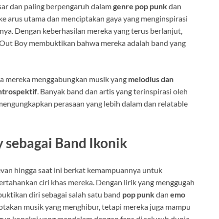
esar dan paling berpengaruh dalam
genre pop punk
dan
ke arus utama dan menciptakan gaya yang menginspirasi
ya. Dengan keberhasilan mereka yang terus berlanjut,
l Out Boy membuktikan bahwa mereka adalah band yang
cara mereka menggabungkan musik yang
melodius dan
ntrospektif
. Banyak band dan artis yang terinspirasi oleh
mengungkapkan perasaan yang lebih dalam dan relatable
y sebagai Band Ikonik
evan hingga saat ini berkat kemampuannya untuk
rtahankan ciri khas mereka. Dengan lirik yang menggugah
ktikan diri sebagai salah satu band
pop punk
dan
emo
iptakan musik yang menghibur, tetapi mereka juga mampu
n koneksi yang mendalam dengan fans di seluruh dunia.