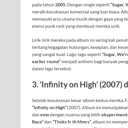
pada tahun
2005
. Dengan single seperti
“Sugar, 
meraih kesuksesan komersial yang luar biasa. Al
memasuki arus utama musik dengan gaya yang le
esensi punk rock yang membuat mereka unik.
Lirik-lirik mereka pada album ini sering kali pen
tentang kegagalan hubungan, kesepian, dan ke
yang sangat kuat. Lagu-lagu seperti
“Sugar, We’
earlier round”
menjadi anthem bagi banyak pen
dalam lagu tersebut.
3.
‘Infinity on High’ (200
Setelah kesuksesan besar album kedua mereka, F
“Infinity on High”
(2007). Album ini menunjukka
dan
emo
dengan nuansa yang lebih
eksperiment
Race”
dan
“Thnks fr th Mmrs”
, album ini mempe