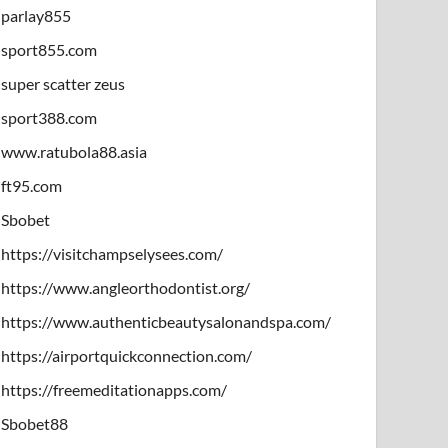
parlay855
sport855.com
super scatter zeus
sport388.com
www.ratubola88.asia
ft95.com
Sbobet
https://visitchampselysees.com/
https://www.angleorthodontist.org/
https://www.authenticbeautysalonandspa.com/
https://airportquickconnection.com/
https://freemeditationapps.com/
Sbobet88