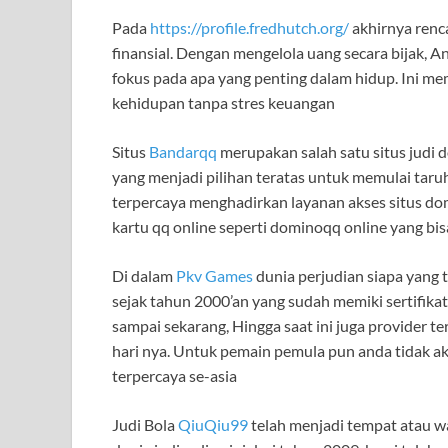
Pada
https://profile.fredhutch.org/
akhirnya ren
finansial. Dengan mengelola uang secara bijak, 
fokus pada apa yang penting dalam hidup. Ini 
kehidupan tanpa stres keuangan
Situs
Bandarqq
merupakan salah satu situs judi d
yang menjadi pilihan teratas untuk memulai taru
terpercaya menghadirkan layanan akses situs do
kartu qq online seperti dominoqq online yang bis
Di dalam
Pkv Games
dunia perjudian siapa yang 
sejak tahun 2000’an yang sudah memiki sertifika
sampai sekarang, Hingga saat ini juga provider t
hari nya. Untuk pemain pemula pun anda tidak a
terpercaya se-asia
Judi Bola
QiuQiu99
telah menjadi tempat atau wa