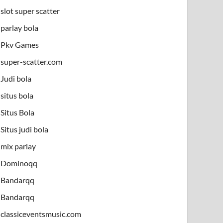
slot super scatter
parlay bola
Pkv Games
super-scatter.com
Judi bola
situs bola
Situs Bola
Situs judi bola
mix parlay
Dominoqq
Bandarqq
Bandarqq
classiceventsmusic.com