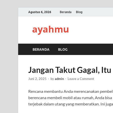
Agustus 6, 2026
Beranda
Blog
ayahmu
BERANDA
BLOG
Jangan Takut Gagal, Itu
Juni 2, 2025
-
by
admin
-
Leave a Comment
Rencana membantu Anda merencanakan pembelian 
berencana membeli mobil atau rumah, Anda bisa 
terjebak dalam utang yang memberatkan. Ini ju