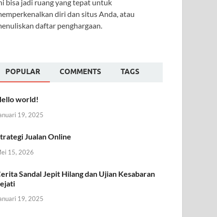
ni bisa jadi ruang yang tepat untuk
emperkenalkan diri dan situs Anda, atau
enuliskan daftar penghargaan.
POPULAR
COMMENTS
TAGS
ello world!
anuari 19, 2025
trategi Jualan Online
ei 15, 2026
erita Sandal Jepit Hilang dan Ujian Kesabaran
ejati
anuari 19, 2025