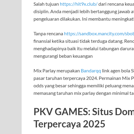
Salah tujuan
https://hit9x.club/
dari rencana keu
disiplin. Anda menjadi lebih bertanggung jawab a
pengeluaran dilakukan. Ini membantu meningkatk
Tanpa rencana
https://sandbox.mancity.com/sbo
finansial ketika situasi tidak terduga datang. R
menghadapinya baik itu melalui tabungan darurat
mengurangi beban keuangan
Mix Parlay merupakan
Bandarqq
link agen bola 
pasar taruhan terpercaya 2024. Permainan Mix Pa
odds yang besar sehingga memiliki peluang mena
memasang taruhan mix parlay dengan minimal tar
PKV GAMES: Situs Do
Terpercaya 2025