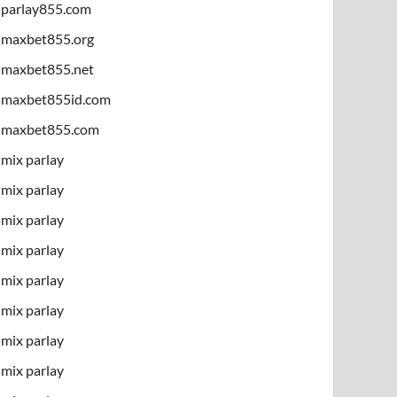
parlay855.com
maxbet855.org
maxbet855.net
maxbet855id.com
maxbet855.com
mix parlay
mix parlay
mix parlay
mix parlay
mix parlay
mix parlay
mix parlay
mix parlay