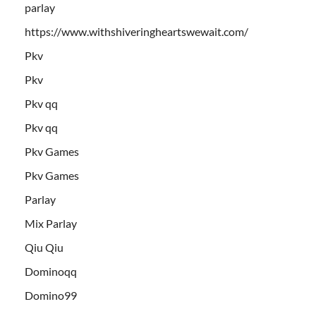
parlay
https://www.withshiveringheartswewait.com/
Pkv
Pkv
Pkv qq
Pkv qq
Pkv Games
Pkv Games
Parlay
Mix Parlay
Qiu Qiu
Dominoqq
Domino99