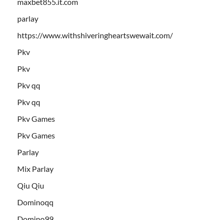
maxbet855.it.com
parlay
https://www.withshiveringheartswewait.com/
Pkv
Pkv
Pkv qq
Pkv qq
Pkv Games
Pkv Games
Parlay
Mix Parlay
Qiu Qiu
Dominoqq
Domino99