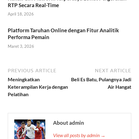
RTP Secara Real-Time
April 18, 2026
Platform Taruhan Online dengan Fitur Analitik
Performa Pemain
Maret 3, 2026
PREVIOUS ARTICLE
NEXT ARTICLE
Meningkatkan
Beli Es Batu, Pulangnya Jadi
Keterampilan Kerja dengan
Air Hangat
Pelatihan
About admin
View all posts by admin →