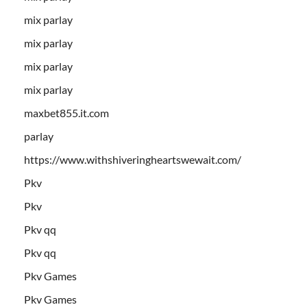
mix parlay
mix parlay
mix parlay
mix parlay
maxbet855.it.com
parlay
https://www.withshiveringheartswewait.com/
Pkv
Pkv
Pkv qq
Pkv qq
Pkv Games
Pkv Games