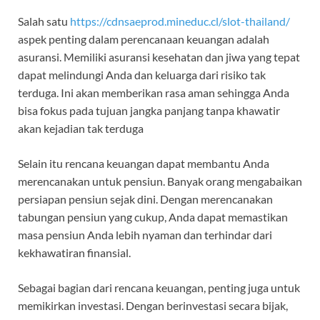
Salah satu
https://cdnsaeprod.mineduc.cl/slot-thailand/
aspek penting dalam perencanaan keuangan adalah
asuransi. Memiliki asuransi kesehatan dan jiwa yang tepat
dapat melindungi Anda dan keluarga dari risiko tak
terduga. Ini akan memberikan rasa aman sehingga Anda
bisa fokus pada tujuan jangka panjang tanpa khawatir
akan kejadian tak terduga
Selain itu rencana keuangan dapat membantu Anda
merencanakan untuk pensiun. Banyak orang mengabaikan
persiapan pensiun sejak dini. Dengan merencanakan
tabungan pensiun yang cukup, Anda dapat memastikan
masa pensiun Anda lebih nyaman dan terhindar dari
kekhawatiran finansial.
Sebagai bagian dari rencana keuangan, penting juga untuk
memikirkan investasi. Dengan berinvestasi secara bijak,