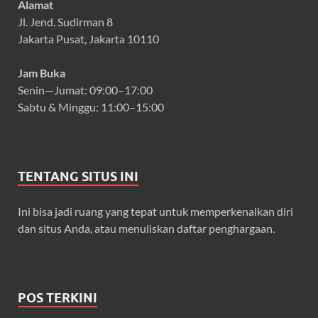
Alamat
Jl. Jend. Sudirman 8
Jakarta Pusat, Jakarta 10110
Jam Buka
Senin—Jumat: 09:00–17:00
Sabtu & Minggu: 11:00–15:00
TENTANG SITUS INI
Ini bisa jadi ruang yang tepat untuk memperkenalkan diri
dan situs Anda, atau menuliskan daftar penghargaan.
POS TERKINI