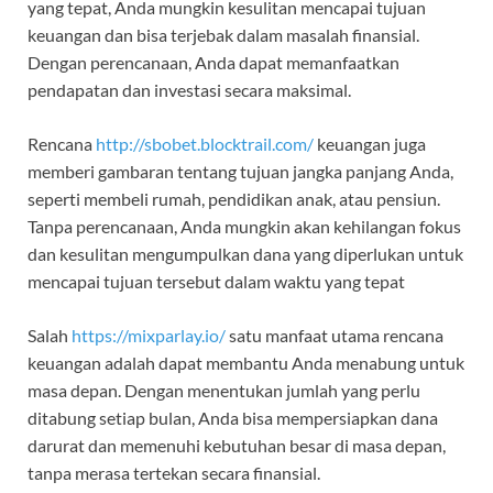
yang tepat, Anda mungkin kesulitan mencapai tujuan
keuangan dan bisa terjebak dalam masalah finansial.
Dengan perencanaan, Anda dapat memanfaatkan
pendapatan dan investasi secara maksimal.
Rencana
http://sbobet.blocktrail.com/
keuangan juga
memberi gambaran tentang tujuan jangka panjang Anda,
seperti membeli rumah, pendidikan anak, atau pensiun.
Tanpa perencanaan, Anda mungkin akan kehilangan fokus
dan kesulitan mengumpulkan dana yang diperlukan untuk
mencapai tujuan tersebut dalam waktu yang tepat
Salah
https://mixparlay.io/
satu manfaat utama rencana
keuangan adalah dapat membantu Anda menabung untuk
masa depan. Dengan menentukan jumlah yang perlu
ditabung setiap bulan, Anda bisa mempersiapkan dana
darurat dan memenuhi kebutuhan besar di masa depan,
tanpa merasa tertekan secara finansial.