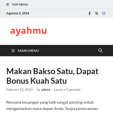
TOP MENU
Agustus 5, 2026
ayahmu
MAIN MENU
Makan Bakso Satu, Dapat
Bonus Kuah Satu
Februari 22, 2025
-
by
admin
-
Leave a Comment
Rencana keuangan yang baik sangat penting untuk
mengamankan masa depan Anda. Tanpa perencanaan