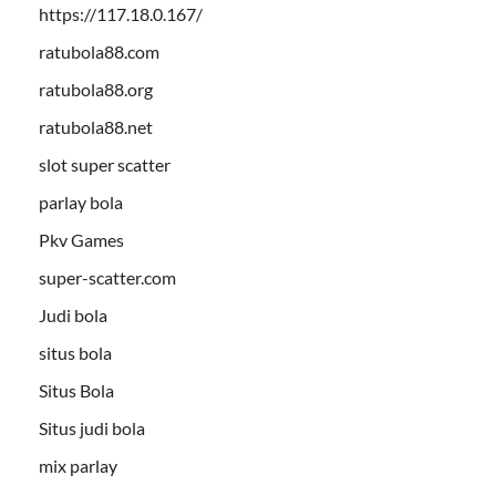
https://117.18.0.167/
ratubola88.com
ratubola88.org
ratubola88.net
slot super scatter
parlay bola
Pkv Games
super-scatter.com
Judi bola
situs bola
Situs Bola
Situs judi bola
mix parlay