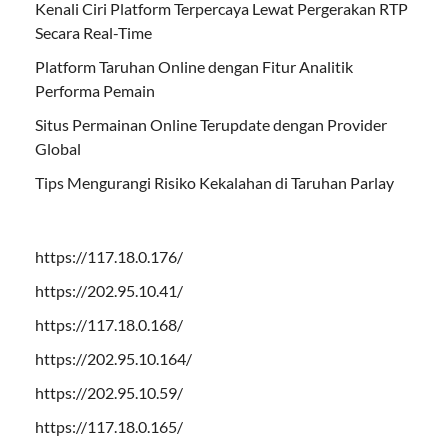
Kenali Ciri Platform Terpercaya Lewat Pergerakan RTP
Secara Real-Time
Platform Taruhan Online dengan Fitur Analitik
Performa Pemain
Situs Permainan Online Terupdate dengan Provider
Global
Tips Mengurangi Risiko Kekalahan di Taruhan Parlay
https://117.18.0.176/
https://202.95.10.41/
https://117.18.0.168/
https://202.95.10.164/
https://202.95.10.59/
https://117.18.0.165/