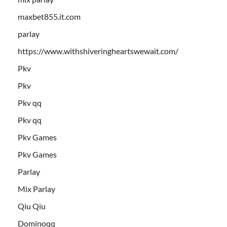
maxbet855.it.com
parlay
https://www.withshiveringheartswewait.com/
Pkv
Pkv
Pkv qq
Pkv qq
Pkv Games
Pkv Games
Parlay
Mix Parlay
Qiu Qiu
Dominoqq