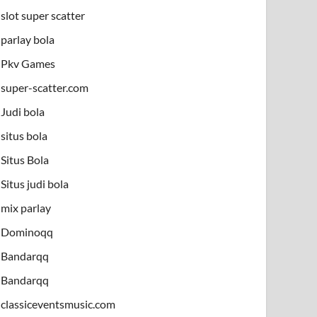
slot super scatter
parlay bola
Pkv Games
super-scatter.com
Judi bola
situs bola
Situs Bola
Situs judi bola
mix parlay
Dominoqq
Bandarqq
Bandarqq
classiceventsmusic.com