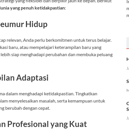
rategi yang fleksibel dan berpikir jauh ke depan. Berikut
I
dunia yang penuh ketidakpastian
:
m
m
Seumur Hidup
tap relevan, Anda perlu berkomitmen untuk terus belajar.
asi baru, atau mempelajari keterampilan baru yang
 lebih siap menghadapi perubahan dan membuka peluang
H
J
ilan Adaptasi
S
M
ma dalam menghadapi ketidakpastian. Tingkatkan
a dalam menyelesaikan masalah, serta kemampuan untuk
C
ang berubah dengan cepat.
S
J
n Profesional yang Kuat