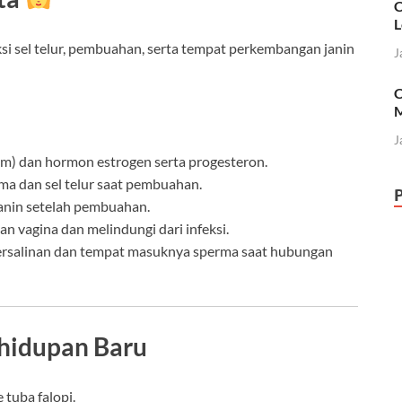
C
L
si sel telur, pembuahan, serta tempat perkembangan janin
J
C
M
J
vum) dan hormon estrogen serta progesteron.
ma dan sel telur saat pembuahan.
anin setelah pembuahan.
 vagina dan melindungi dari infeksi.
 persalinan dan tempat masuknya sperma saat hubungan
hidupan Baru
 tuba falopi.