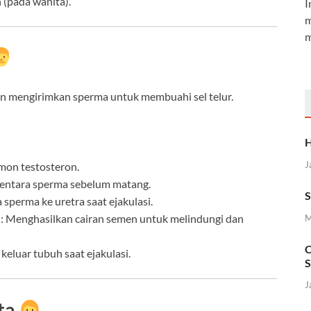
(pada wanita).
I
m
m
an mengirimkan sperma untuk membuahi sel telur.
H
J
mon testosteron.
entara sperma sebelum matang.
S
sperma ke uretra saat ejakulasi.
: Menghasilkan cairan semen untuk melindungi dan
M
C
eluar tubuh saat ejakulasi.
S
J
ta