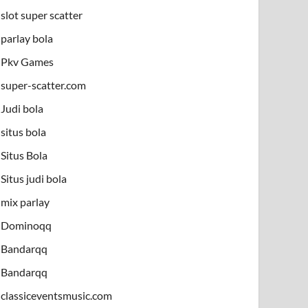
slot super scatter
parlay bola
Pkv Games
super-scatter.com
Judi bola
situs bola
Situs Bola
Situs judi bola
mix parlay
Dominoqq
Bandarqq
Bandarqq
classiceventsmusic.com