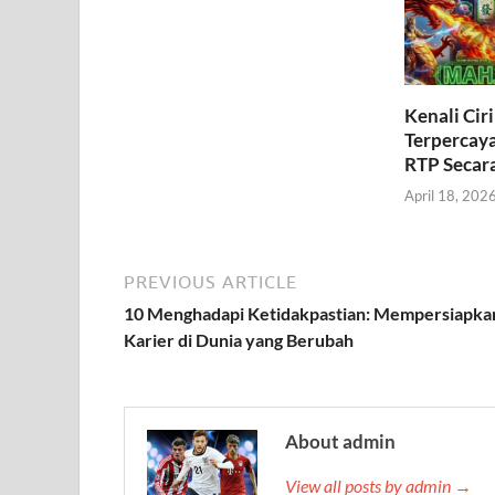
Kenali Cir
Terpercay
RTP Secar
April 18, 202
PREVIOUS ARTICLE
10 Menghadapi Ketidakpastian: Mempersiapka
Karier di Dunia yang Berubah
About admin
View all posts by admin →