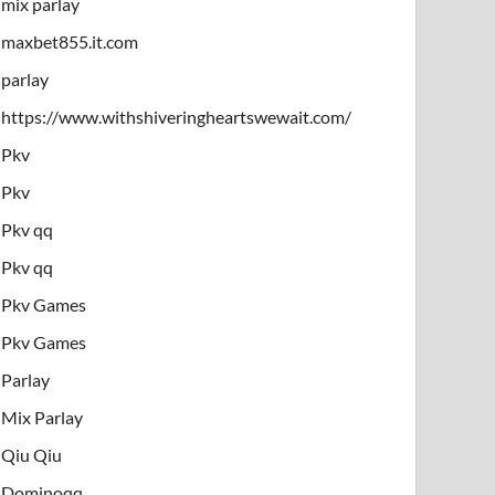
mix parlay
maxbet855.it.com
parlay
https://www.withshiveringheartswewait.com/
Pkv
Pkv
Pkv qq
Pkv qq
Pkv Games
Pkv Games
Parlay
Mix Parlay
Qiu Qiu
Dominoqq