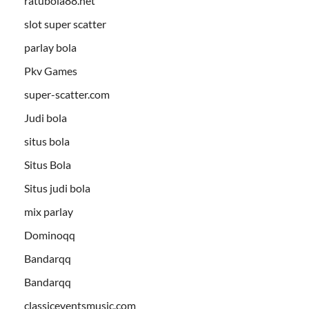
ratubola88.net
slot super scatter
parlay bola
Pkv Games
super-scatter.com
Judi bola
situs bola
Situs Bola
Situs judi bola
mix parlay
Dominoqq
Bandarqq
Bandarqq
classiceventsmusic.com